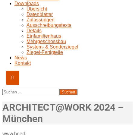
Downloads
Übersicht
Datenblätter
Zulassungen
Ausschreibungstexte
Details
Einfamilienhaus
Mehrgeschossbau
System- & Sonderziegel
Ziegel-Fertigteile
News
Kontakt
Suchen
nach:
ARCHITECT@WORK 2024 –
München
www.hoerl-