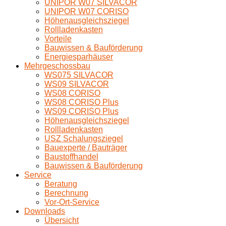
UNIPOR W07 SILVACOR
UNIPOR W07 CORISO
Höhenausgleichsziegel
Rollladenkasten
Vorteile
Bauwissen & Bauförderung
Energiesparhäuser
Mehrgeschossbau
WS075 SILVACOR
WS09 SILVACOR
WS08 CORISO
WS08 CORISO Plus
WS09 CORISO Plus
Höhenausgleichsziegel
Rollladenkasten
USZ Schalungsziegel
Bauexperte / Bauträger
Baustoffhandel
Bauwissen & Bauförderung
Service
Beratung
Berechnung
Vor-Ort-Service
Downloads
Übersicht