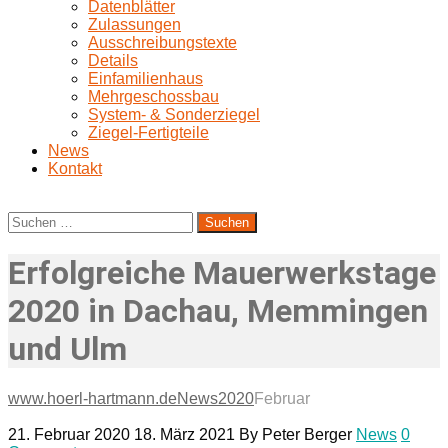
Datenblätter
Zulassungen
Ausschreibungstexte
Details
Einfamilienhaus
Mehrgeschossbau
System- & Sonderziegel
Ziegel-Fertigteile
News
Kontakt
Suchen
nach:
Erfolgreiche Mauerwerkstage
2020 in Dachau, Memmingen
und Ulm
www.hoerl-hartmann.de
News
2020
Februar
21. Februar 2020
18. März 2021
By
Peter Berger
News
0