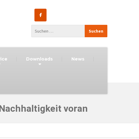
ice
Downloads
News
achhaltigkeit voran