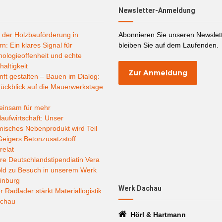
Newsletter-Anmeldung
 der Holzbauförderung in
Abonnieren Sie unseren Newslet
n: Ein klares Signal für
bleiben Sie auf dem Laufenden.
ologieoffenheit und echte
altigkeit
Zur Anmeldung
ft gestalten – Bauen im Dialog:
ückblick auf die Mauerwerkstage
insam für mehr
laufwirtschaft: Unser
misches Nebenprodukt wird Teil
eigers Betonzusatzstoff
relat
e Deutschlandstipendiatin Vera
old zu Besuch in unserem Werk
inburg
Werk Dachau
 Radlader stärkt Materiallogistik
achau
Hörl & Hartmann