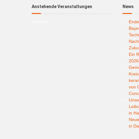
Anstehende Veranstaltungen
News
no event
Ende
Bayer
Techn
Nachh
Zukun
Ein R
2026
Geme
Kreis
kera
von G
Conc
Unser
Leib
in Ha
Neuer
in D