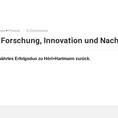
ews
•
Presse
0 Comments
orschung, Innovation und Nachh
ewährtes Erfolgsduo zu Hörl+Hartmann zurück.