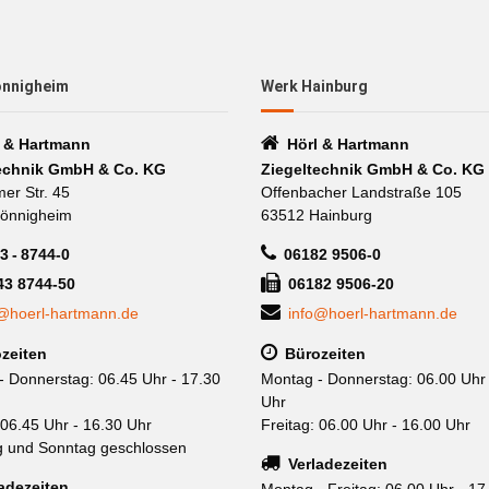
önnigheim
Werk Hainburg
l & Hartmann
Hörl & Hartmann
echnik GmbH & Co. KG
Ziegeltechnik GmbH & Co. KG
mer Str. 45
Offenbacher Landstraße 105
önnigheim
63512 Hainburg
3 - 8744-0
06182 9506-0
43 8744-50
06182 9506-20
@hoerl-hartmann.de
info@hoerl-hartmann.de
zeiten
Bürozeiten
- Donnerstag: 06.45 Uhr - 17.30
Montag - Donnerstag: 06.00 Uhr 
Uhr
 06.45 Uhr - 16.30 Uhr
Freitag: 06.00 Uhr - 16.00 Uhr
 und Sonntag geschlossen
Verladezeiten
adezeiten
Montag - Freitag: 06.00 Uhr - 17