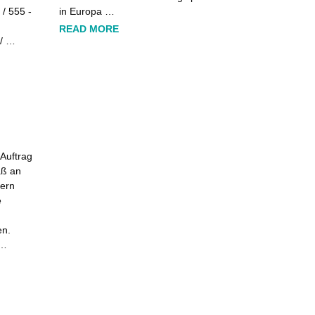
 / 555 -
in Europa …
READ MORE
 / …
Auftrag
aß an
tern
e
en.
 …