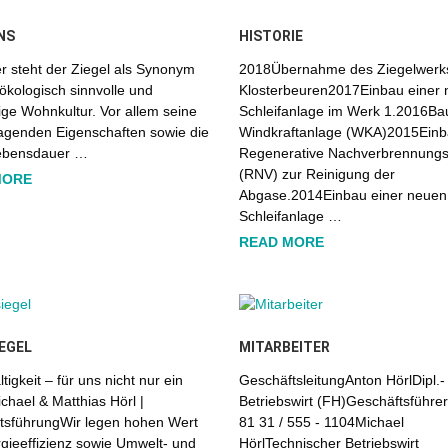
NS
HISTORIE
er steht der Ziegel als Synonym
2018Übernahme des Ziegelwerk
 ökologisch sinnvolle und
Klosterbeuren2017Einbau einer
ge Wohnkultur. Vor allem seine
Schleifanlage im Werk 1.2016Ba
agenden Eigenschaften sowie die
Windkraftanlage (WKA)2015Einb
ebensdauer …
Regenerative Nachverbrennung
(RNV) zur Reinigung der
MORE
Abgase.2014Einbau einer neuen
Schleifanlage …
READ MORE
EGEL
MITARBEITER
tigkeit – für uns nicht nur ein
GeschäftsleitungAnton HörlDipl.-
chael & Matthias Hörl |
Betriebswirt (FH)Geschäftsführer
tsführungWir legen hohen Wert
81 31 / 555 - 1104Michael
gieeffizienz sowie Umwelt- und
HörlTechnischer Betriebswirt