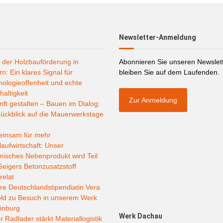
Newsletter-Anmeldung
 der Holzbauförderung in
Abonnieren Sie unseren Newslet
n: Ein klares Signal für
bleiben Sie auf dem Laufenden.
ologieoffenheit und echte
altigkeit
Zur Anmeldung
ft gestalten – Bauen im Dialog:
ückblick auf die Mauerwerkstage
insam für mehr
laufwirtschaft: Unser
misches Nebenprodukt wird Teil
eigers Betonzusatzstoff
relat
e Deutschlandstipendiatin Vera
old zu Besuch in unserem Werk
inburg
Werk Dachau
 Radlader stärkt Materiallogistik