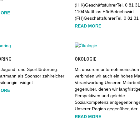
(IHK)GeschäftsführerTel. 0 81 31
1104Matthias HörlBetriebswirt
MORE
(FH)GeschäftsführerTel. 0 81 31
READ MORE
ORING
ÖKOLOGIE
r Jugend- und Sportförderung:
Mit unserem unternehmerischen 
artmann als Sponsor zahlreicher
verbinden wir auch ein hohes M
siteorigin_widget …
Verantwortung Unseren Mitarbei
gegenüber, denen wir langfristig
MORE
Perspektiven und gelebte
Sozialkompetenz entgegenbring
Unserer Region gegenüber, der
READ MORE