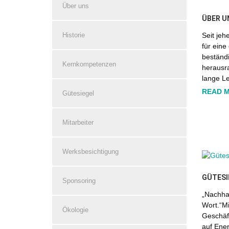
Über uns
ÜBER U
Seit jeh
Historie
für eine
beständi
Kernkompetenzen
herausr
lange L
READ 
Gütesiegel
Mitarbeiter
Werksbesichtigung
GÜTESI
Sponsoring
„Nachhal
Wort.“Mi
Ökologie
Geschäf
auf Ener