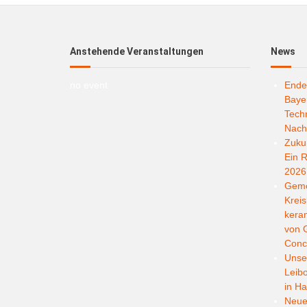
Anstehende Veranstaltungen
News
no event
Ende
Bayer
Techn
Nachh
Zukun
Ein R
2026
Geme
Kreis
kera
von G
Conc
Unser
Leib
in Ha
Neuer