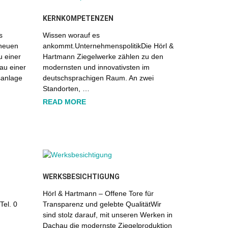
KERNKOMPETENZEN
s
Wissen worauf es
 neuen
ankommt.UnternehmenspolitikDie Hörl &
u einer
Hartmann Ziegelwerke zählen zu den
au einer
modernsten und innovativsten im
sanlage
deutschsprachigen Raum. An zwei
Standorten, …
READ MORE
WERKSBESICHTIGUNG
Hörl & Hartmann – Offene Tore für
Tel. 0
Transparenz und gelebte QualitätWir
sind stolz darauf, mit unseren Werken in
Dachau die modernste Ziegelproduktion