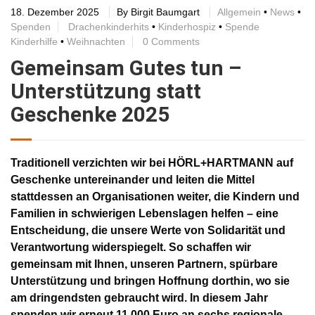
18. Dezember 2025
By
Birgit Baumgart
Allgemein
•
News
•
Spenden
Drachenkinderhits
•
Kinderhospiz
•
Spende
Kinderhilfe
•
Weihnachten
0 Comments
Gemeinsam Gutes tun –
Unterstützung statt
Geschenke 2025
Traditionell verzichten wir bei HÖRL+HARTMANN auf
Geschenke untereinander und leiten die Mittel
stattdessen an Organisationen weiter, die Kindern und
Familien in schwierigen Lebenslagen helfen – eine
Entscheidung, die unsere Werte von Solidarität und
Verantwortung widerspiegelt. So schaffen wir
gemeinsam mit Ihnen, unseren Partnern, spürbare
Unterstützung und bringen Hoffnung dorthin, wo sie
am dringendsten gebraucht wird. In diesem Jahr
spenden wir erneut 11.000 Euro an sechs regionale