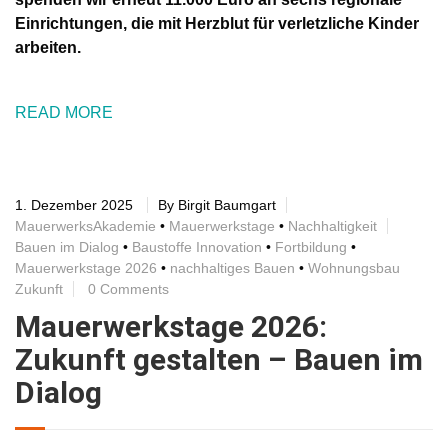
Einrichtungen, die mit Herzblut für verletzliche Kinder
arbeiten.
READ MORE
1. Dezember 2025
By
Birgit Baumgart
MauerwerksAkademie
•
Mauerwerkstage
•
Nachhaltigkeit
Bauen im Dialog
•
Baustoffe Innovation
•
Fortbildung
•
Mauerwerkstage 2026
•
nachhaltiges Bauen
•
Wohnungsbau
Zukunft
0 Comments
Mauerwerkstage 2026:
Zukunft gestalten – Bauen im
Dialog