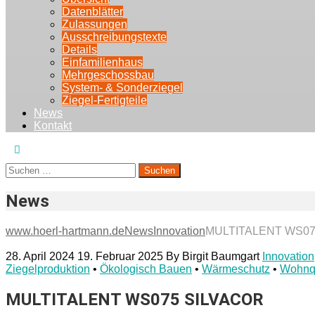
Datenblätter
Zulassungen
Ausschreibungstexte
Details
Einfamilienhaus
Mehrgeschossbau
System- & Sonderziegel
Ziegel-Fertigteile
News
Kontakt
Suchen
nach:
News
www.hoerl-hartmann.de
News
Innovation
MULTITALENT WS07
28. April 2024
19. Februar 2025
By
Birgit Baumgart
Innovation
Ziegelproduktion
•
Ökologisch Bauen
•
Wärmeschutz
•
Wohnqu
MULTITALENT WS075 SILVACOR