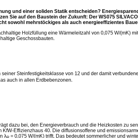
ung und einer soliden Statik entscheiden? Energiesparen
en Sie auf den Baustein der Zukunft: Der WS075 SILVACOR
icht sowohl mehrstöckiges als auch energieeffizientes Baue
haltige Holzfüllung eine Wärmeleitzahl von 0,075 W/(mK) mit
chhaltige Geschossbauten.
seiner Steinfestigkeitsklasse von 12 und der damit verbunden
 das auch in allen Erdbebenzonen.
 dazu bei, den Energieverbrauch und die Heizkosten zu se
m KfW-Effizienzhaus 40. Die diffusionsoffene und emissionsar
n λ
= 0,075 W/(mK) trifft. Das bedeutet sommerlicher und wint
R