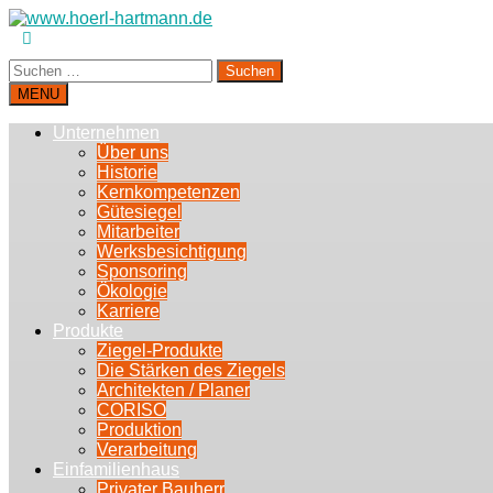
Suchen
nach:
MENU
Unternehmen
Über uns
Historie
Kernkompetenzen
Gütesiegel
Mitarbeiter
Werksbesichtigung
Sponsoring
Ökologie
Karriere
Produkte
Ziegel-Produkte
Die Stärken des Ziegels
Architekten / Planer
CORISO
Produktion
Verarbeitung
Einfamilienhaus
Privater Bauherr