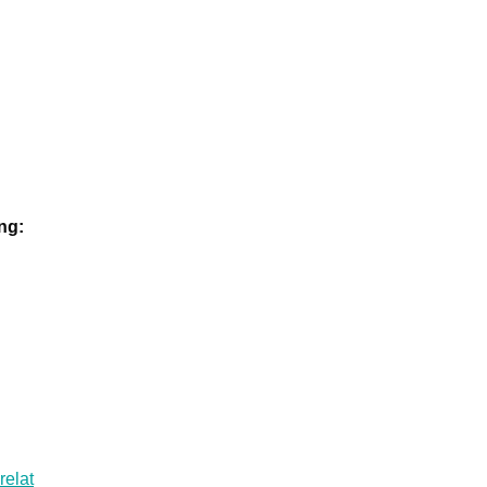
ng:
relat