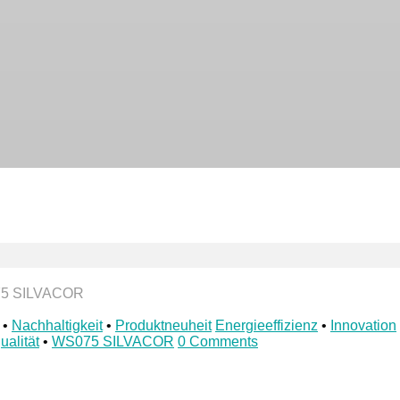
5 SILVACOR
•
Nachhaltigkeit
•
Produktneuheit
Energieeffizienz
•
Innovation
alität
•
WS075 SILVACOR
0 Comments