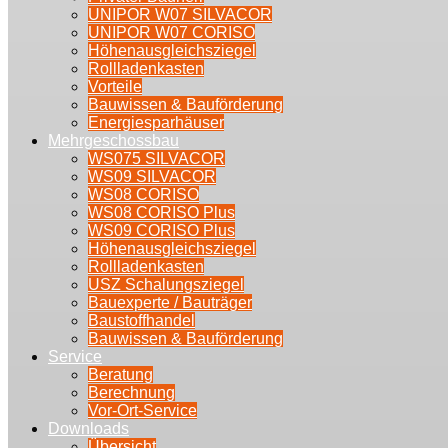
UNIPOR W07 SILVACOR
UNIPOR W07 CORISO
Höhenausgleichsziegel
Rollladenkasten
Vorteile
Bauwissen & Bauförderung
Energiesparhäuser
Mehrgeschossbau
WS075 SILVACOR
WS09 SILVACOR
WS08 CORISO
WS08 CORISO Plus
WS09 CORISO Plus
Höhenausgleichsziegel
Rollladenkasten
USZ Schalungsziegel
Bauexperte / Bauträger
Baustoffhandel
Bauwissen & Bauförderung
Service
Beratung
Berechnung
Vor-Ort-Service
Downloads
Übersicht