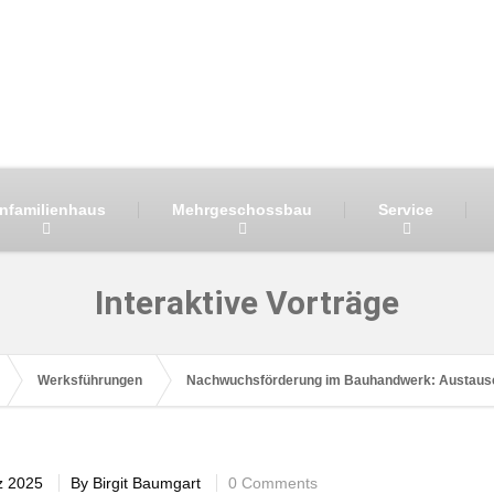
infamilienhaus
Mehrgeschossbau
Service
Interaktive Vorträge
Werksführungen
Nachwuchsförderung im Bauhandwerk: Austausch
z 2025
By
Birgit Baumgart
0 Comments