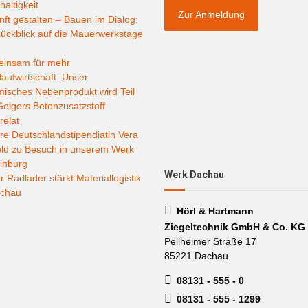
altigkeit
Zur Anmeldung
ft gestalten – Bauen im Dialog:
ückblick auf die Mauerwerkstage
insam für mehr
laufwirtschaft: Unser
misches Nebenprodukt wird Teil
eigers Betonzusatzstoff
relat
e Deutschlandstipendiatin Vera
old zu Besuch in unserem Werk
inburg
Werk Dachau
 Radlader stärkt Materiallogistik
achau
Hörl & Hartmann
Ziegeltechnik GmbH & Co. KG
Pellheimer Straße 17
85221 Dachau
08131 - 555 - 0
08131 - 555 - 1299