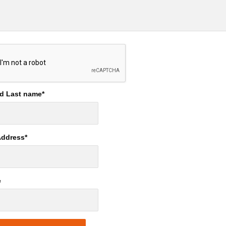
nd Last name
*
Address
*
e