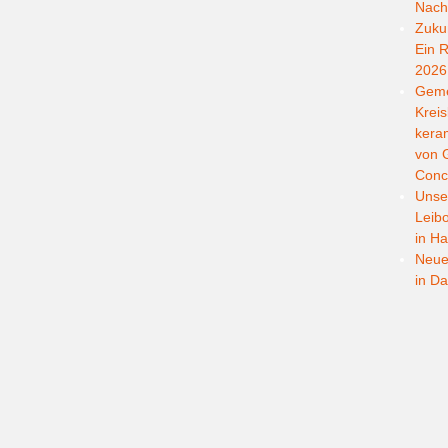
Nachh
Zukun
Ein R
2026
Geme
Kreis
kera
von G
Conc
Unser
Leib
in Ha
Neuer
in D