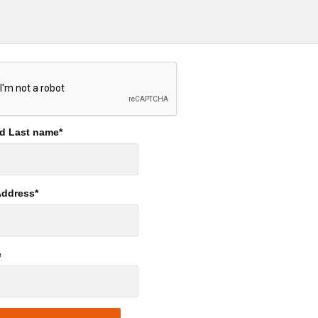
nd Last name
*
Address
*
e