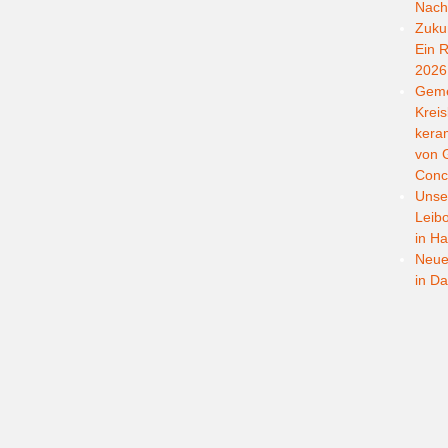
Nachh
Zukun
Ein R
2026
Geme
Kreis
kera
von G
Conc
Unser
Leib
in Ha
Neuer
in D