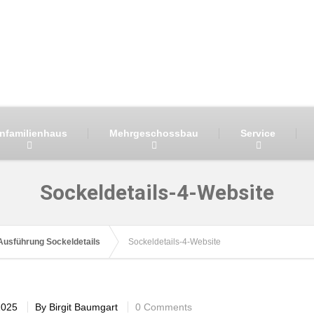
infamilienhaus
Mehrgeschossbau
Service
Sockeldetails-4-Website
Ausführung Sockeldetails
Sockeldetails-4-Website
2025
By
Birgit Baumgart
0 Comments