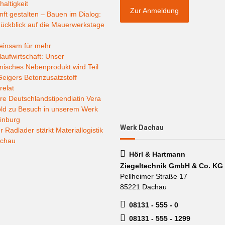
altigkeit
Zur Anmeldung
ft gestalten – Bauen im Dialog:
ückblick auf die Mauerwerkstage
insam für mehr
laufwirtschaft: Unser
misches Nebenprodukt wird Teil
eigers Betonzusatzstoff
relat
e Deutschlandstipendiatin Vera
old zu Besuch in unserem Werk
inburg
Werk Dachau
 Radlader stärkt Materiallogistik
achau
Hörl & Hartmann
Ziegeltechnik GmbH & Co. KG
Pellheimer Straße 17
85221 Dachau
08131 - 555 - 0
08131 - 555 - 1299