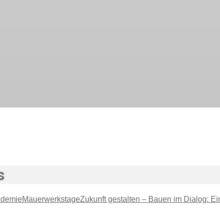
s
ademie
Mauerwerkstage
Zukunft gestalten – Bauen im Dialog: E