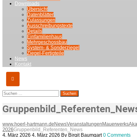
Downloads
Übersicht
Datenblätter
Zulassungen
Ausschreibungstexte
Details
Einfamilienhaus
Mehrgeschossbau
System- & Sonderziegel
Ziegel-Fertigteile
News
Kontakt
Suchen
nach:
Gruppenbild_Referenten_New
www.hoerl-hartmann.de
News
Veranstaltungen
MauerwerksAk
2026
Gruppenbild_Referenten_News
4. März 2026
4. März 2026
By
Birgit Baumgart
0 Comments