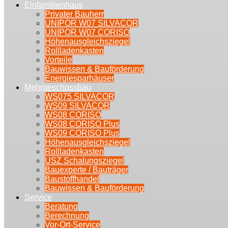
Einfamilienhaus
Privater Bauherr
UNIPOR W07 SILVACOR
UNIPOR W07 CORISO
Höhenausgleichsziegel
Rollladenkasten
Vorteile
Bauwissen & Bauförderung
Energiesparhäuser
Mehrgeschossbau
WS075 SILVACOR
WS09 SILVACOR
WS08 CORISO
WS08 CORISO Plus
WS09 CORISO Plus
Höhenausgleichsziegel
Rollladenkasten
USZ Schalungsziegel
Bauexperte / Bauträger
Baustoffhandel
Bauwissen & Bauförderung
Service
Beratung
Berechnung
Vor-Ort-Service