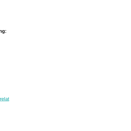
ng:
relat