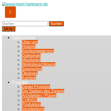
Suchen
nach:
MENU
Unternehmen
Über uns
Historie
Kernkompetenzen
Gütesiegel
Mitarbeiter
Werksbesichtigung
Sponsoring
Ökologie
Karriere
Produkte
Ziegel-Produkte
Die Stärken des Ziegels
Architekten / Planer
CORISO
Produktion
Verarbeitung