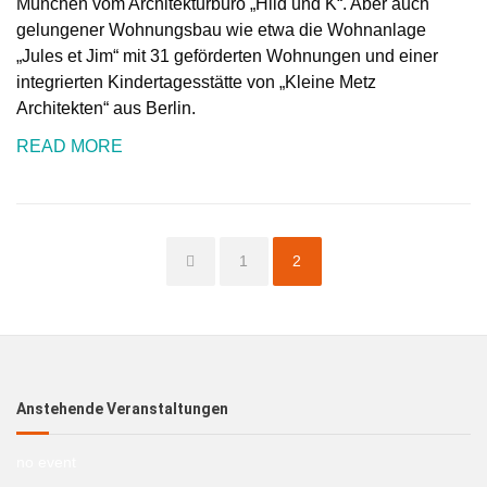
München vom Architekturbüro „Hild und K“. Aber auch
gelungener Wohnungsbau wie etwa die Wohnanlage
„Jules et Jim“ mit 31 geförderten Wohnungen und einer
integrierten Kindertagesstätte von „Kleine Metz
Architekten“ aus Berlin.
READ MORE
Page
Page
1
2
Anstehende Veranstaltungen
no event