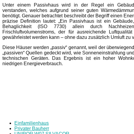
Unter einem Passivhaus wird in der Regel ein Gebäude
verstanden, welches aufgrund seiner guten Wärmedämmun
benötigt. Genauer betrachtet beschreibt der Begriff einen Ene
präzise Definition lautet: „Ein Passivhaus ist ein Gebäud
Behaglichkeit (ISO 7730) allein durch Nachheiz
Frischluftvolumenstroms, der für ausreichende Luftqualität
gewährleistet werden kann – ohne dazu zusätzlich Umluft zu 
Diese Häuser werden „passiv“ genannt, weil der überwiegen
„passiven“ Quellen gedeckt wird, wie Sonneneinstrahlung 
technischen Geräten. Das Ergebnis ist ein hoher Wohnko
niedrigen Energieverbrauch.
Einfamilienhaus
Privater Bauherr
UNIPOR W07 SILVACOR