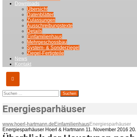
Downloads
Übersicht
Datenblätter
Zulassungen
Ausschreibungstexte
Details
Einfamilienhaus
Mehrgeschossbau
System- & Sonderziegel
Ziegel-Fertigteile
News
Kontakt
Suchen
nach:
Energiesparhäuser
www.hoerl-hartmann.de
Einfamilienhaus
Energiesparhäuser
Energiesparhäuser
Hoerl & Hartmann
11. November 2016
20.