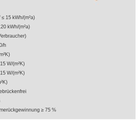
 ≤ 15 kWh/(m²a)
120 kWh/(m²a)
 Verbraucher)
0/h
(m²K)
15 W/(m²K)
,15 W/(m²K)
m²K)
ebrückenfrei
m
rmerückgewinnung ≥ 75 %