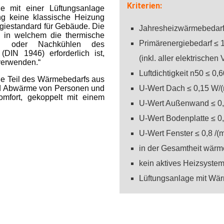
Kriterien:
 mit einer Lüftungsanlage
g keine klassische Heizung
rgiestandard für Gebäude. Die
Jahresheizwärmebedarf
e, in welchem die thermische
Primärenergiebedarf ≤ 
en oder Nachkühlen des
 (DIN 1946) erforderlich ist,
(inkl. aller elektrischen
verwenden.“
Luftdichtigkeit n50 ≤ 0,6
de Teil des Wärmebedarfs aus
und Abwärme von Personen und
U-Wert Dach ≤ 0,15 W/
mfort, gekoppelt mit einem
U-Wert Außenwand ≤ 0,
U-Wert Bodenplatte ≤ 0
U-Wert Fenster ≤ 0,8 /(
in der Gesamtheit wärm
kein aktives Heizsyste
Lüftungsanlage mit Wä