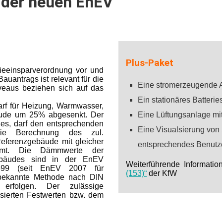
 der neuen EnEV
Plus-Paket
ieeinsparverordnung vor und
auantrags ist relevant für die
Eine stromerzeugende A
iveaus beziehen sich auf das
Ein stationäres Batteri
arf für Heizung, Warmwasser,
ude um 25% abgesenkt. Der
Eine Lüftungsanlage m
es, darf den entsprechenden
Eine Visualsierung von
Die Berechnung des zul.
Referenzgebäude mit gleicher
entsprechendes Benutze
immt. Die Dämmwerte der
ebäudes sind in der EnEV
Weiterführende Informati
599 (seit EnEV 2007 für
(153)“
der KfW
 bekannte Methode nach DIN
folgen. Der zulässige
isierten Festwerten bzw. dem