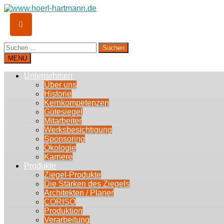
Suchen
nach:
MENU
Unternehmen
Über uns
Historie
Kernkompetenzen
Gütesiegel
Mitarbeiter
Werksbesichtigung
Sponsoring
Ökologie
Karriere
Produkte
Ziegel-Produkte
Die Stärken des Ziegels
Architekten / Planer
CORISO
Produktion
Verarbeitung