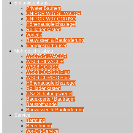
Einfamilienhaus
Privater Bauherr
UNIPOR W07 SILVACOR
UNIPOR W07 CORISO
Höhenausgleichsziegel
Rollladenkasten
Vorteile
Bauwissen & Bauförderung
Energiesparhäuser
Mehrgeschossbau
WS075 SILVACOR
WS09 SILVACOR
WS08 CORISO
WS08 CORISO Plus
WS09 CORISO Plus
Höhenausgleichsziegel
Rollladenkasten
USZ Schalungsziegel
Bauexperte / Bauträger
Baustoffhandel
Bauwissen & Bauförderung
Service
Beratung
Berechnung
Vor-Ort-Service