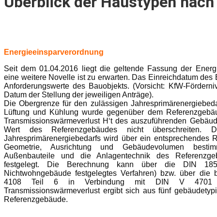
Überblick der Haustypen nach
Energieeinsparverordnung
Seit dem 01.04.2016 liegt die geltende Fassung der Energ
eine weitere Novelle ist zu erwarten. Das Einreichdatum des B
Anforderungswerte des Bauobjekts. (Vorsicht: KfW-Fördern
Datum der Stellung der jeweiligen Anträge).
Die Obergrenze für den zulässigen Jahresprimärenergiebed
Lüftung und Kühlung wurde gegenüber dem Referenzgebä
Transmissionswärmeverlust H‘t des auszuführenden Gebäud
Wert des Referenzgebäudes nicht überschreiten. 
Jahresprimärenergiebedarfs wird über ein entsprechendes 
Geometrie, Ausrichtung und Gebäudevolumen best
Außenbauteile und die Anlagentechnik des Referenzg
festgelegt. Die Berechnung kann über die DIN 18
Nichtwohngebäude festgelegtes Verfahren) bzw. über die
4108 Teil 6 in Verbindung mit DIN V 4701 er
Transmissionswärmeverlust ergibt sich aus fünf gebäudetyp
Referenzgebäude.