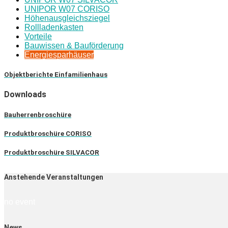
UNIPOR W07 CORISO
Höhenausgleichsziegel
Rollladenkasten
Vorteile
Bauwissen & Bauförderung
Energiesparhäuser
Objektberichte Einfamilienhaus
Downloads
Bauherrenbroschüre
Produktbroschüre CORISO
Produktbroschüre SILVACOR
Anstehende Veranstaltungen
no event
News