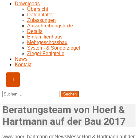
Downloads
Übersicht
Datenblätter
Zulassungen
Ausschreibungstexte
Details
Einfamilienhaus
Mehrgeschossbau
System- & Sonderziegel
Ziegel-Fertigteile
News
Kontakt
Suchen
nach:
Beratungsteam von Hoerl &
Hartmann auf der Bau 2017
www.hoerl-hartmann.de
News
Messe
Hörl & Hartmann auf der