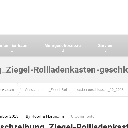
infamilienhaus
Mehrgeschossbau
Service
_Ziegel-Rollladenkasten-gesch
enkasten
Ausschreibung_Ziegel-Rollladenkasten-geschlossen_10_2018
mber 2018
By
Hoerl & Hartmann
0 Comments
schreibung_Ziegel-Rollladenkas