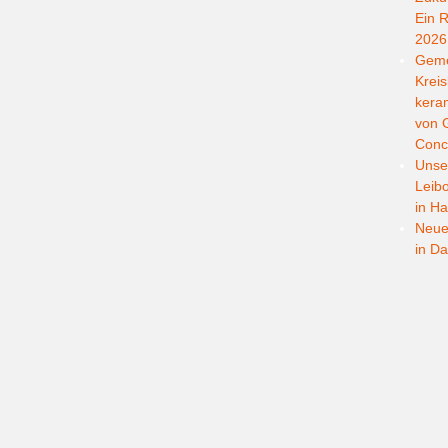
Ein R
2026
Geme
Kreis
kera
von G
Conc
Unser
Leib
in Ha
Neuer
in D