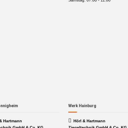
Samstag: 07.00 - 11.00
önnigheim
Werk Hainburg
 & Hartmann
Hörl & Hartmann
echnik GmbH & Co. KG
Ziegeltechnik GmbH & Co. KG