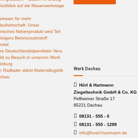
ückblick auf die Mauerwerkstage
insam für mehr
laufwirtschaft: Unser
misches Nebenprodukt wird Teil
eigers Betonzusatzstoff
relat
e Deutschlandstipendiatin Vera
old zu Besuch in unserem Werk
inburg
Werk Dachau
 Radlader stärkt Materiallogistik
achau
Hörl & Hartmann
Ziegeltechnik GmbH & Co. KG
Pellheimer Straße 17
85221 Dachau
08131 - 555 - 0
08131 - 555 - 1299
info@hoerl-hartmann.de