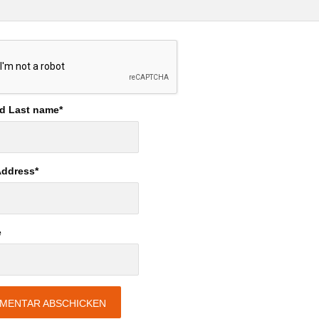
nd Last name
*
Address
*
e