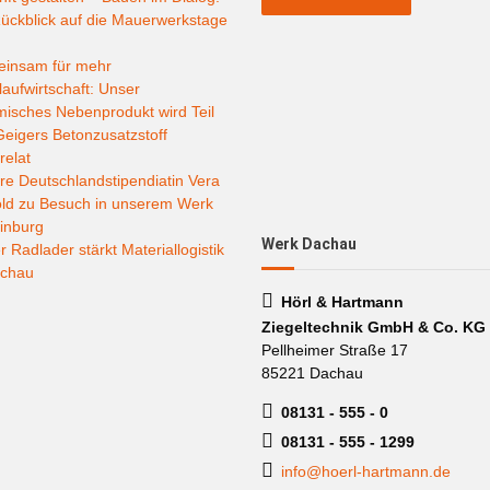
ückblick auf die Mauerwerkstage
insam für mehr
laufwirtschaft: Unser
misches Nebenprodukt wird Teil
eigers Betonzusatzstoff
relat
e Deutschlandstipendiatin Vera
old zu Besuch in unserem Werk
inburg
Werk Dachau
 Radlader stärkt Materiallogistik
achau
Hörl & Hartmann
Ziegeltechnik GmbH & Co. KG
Pellheimer Straße 17
85221 Dachau
08131 - 555 - 0
08131 - 555 - 1299
info@hoerl-hartmann.de