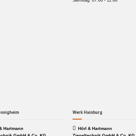
Samstag: 07.00 - 11.00
önnigheim
Werk Hainburg
 & Hartmann
Hörl & Hartmann
echnik GmbH & Co. KG
Ziegeltechnik GmbH & Co. KG