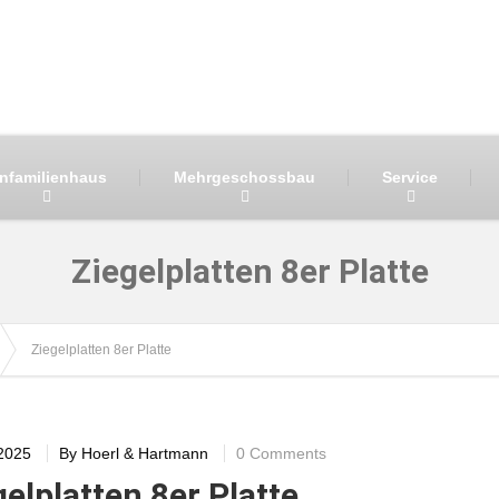
infamilienhaus
Mehrgeschossbau
Service
Ziegelplatten 8er Platte
Ziegelplatten 8er Platte
 2025
By
Hoerl & Hartmann
0 Comments
elplatten 8er Platte