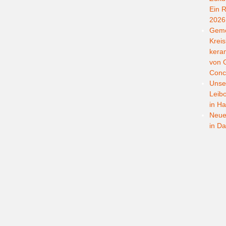
Ein R
2026
Geme
Kreis
kera
von G
Conc
Unser
Leib
in Ha
Neuer
in D