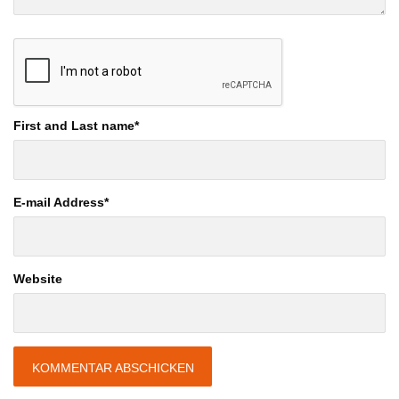
First and Last name
*
E-mail Address
*
Website