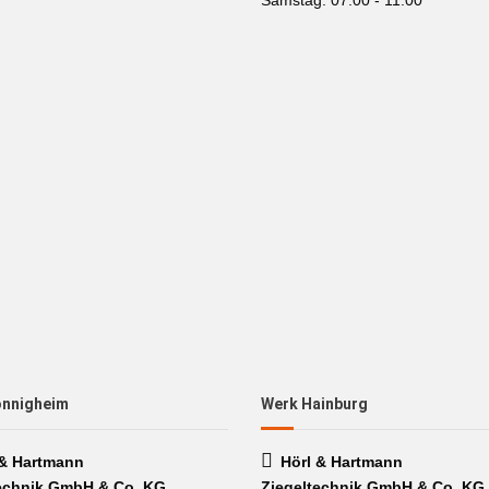
Samstag: 07.00 - 11.00
önnigheim
Werk Hainburg
 & Hartmann
Hörl & Hartmann
echnik GmbH & Co. KG
Ziegeltechnik GmbH & Co. KG