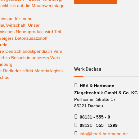
ückblick auf die Mauerwerkstage
insam für mehr
laufwirtschaft: Unser
misches Nebenprodukt wird Teil
eigers Betonzusatzstoff
relat
e Deutschlandstipendiatin Vera
old zu Besuch in unserem Werk
inburg
Werk Dachau
 Radlader stärkt Materiallogistik
achau
Hörl & Hartmann
Ziegeltechnik GmbH & Co. KG
Pellheimer Straße 17
85221 Dachau
08131 - 555 - 0
08131 - 555 - 1299
info@hoerl-hartmann.de