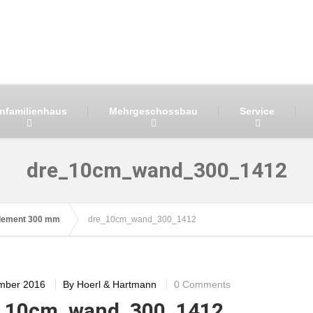
infamilienhaus
Mehrgeschossbau
Service
dre_10cm_wand_300_1412
lement 300 mm
dre_10cm_wand_300_1412
mber 2016
By
Hoerl & Hartmann
0 Comments
_10cm_wand_300_1412