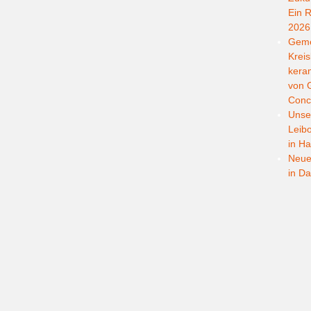
Ein R
2026
Geme
Kreis
kera
von G
Conc
Unser
Leib
in Ha
Neuer
in D