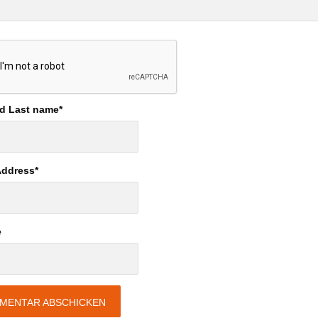
nd Last name
*
Address
*
e