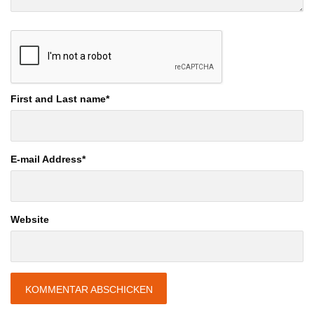
First and Last name
*
E-mail Address
*
Website