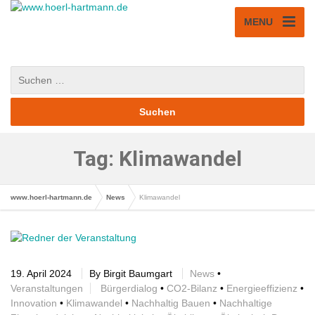
MENU
Tag: Klimawandel
www.hoerl-hartmann.de
News
Klimawandel
19. April 2024
By
Birgit Baumgart
News
•
Veranstaltungen
Bürgerdialog
•
CO2-Bilanz
•
Energieeffizienz
•
Innovation
•
Klimawandel
•
Nachhaltig Bauen
•
Nachhaltige