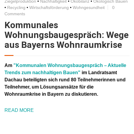
Ziegelproduktion
•
Nachhaltigkeit
•
Ökobilanz
•
Ökologisch Bauen
•
Recycling
•
Wirtschaftsförderung
•
Wohngesundheit
0
Comments
Kommunales
Wohnungsbaugespräch: Wege
aus Bayerns Wohnraumkrise
Am
"Kommunalen Wohnungsbaugespräch – Aktuelle
Trends zum nachhaltigen Bauen"
im Landratsamt
Dachau beteiligten sich rund 80 Teilnehmerinnen und
Teilnehmer, um Lösungsansätze für die
Wohnraumkrise in Bayern zu diskutieren.
READ MORE