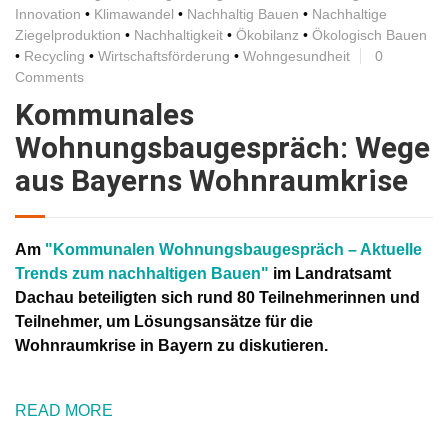
Innovation
•
Klimawandel
•
Nachhaltig Bauen
•
Nachhaltige
Ziegelproduktion
•
Nachhaltigkeit
•
Ökobilanz
•
Ökologisch Bauen
•
Recycling
•
Wirtschaftsförderung
•
Wohngesundheit
0
Comments
Kommunales
Wohnungsbaugespräch: Wege
aus Bayerns Wohnraumkrise
Am
"Kommunalen Wohnungsbaugespräch – Aktuelle
Trends zum nachhaltigen Bauen"
im Landratsamt
Dachau beteiligten sich rund 80 Teilnehmerinnen und
Teilnehmer, um Lösungsansätze für die
Wohnraumkrise in Bayern zu diskutieren.
READ MORE