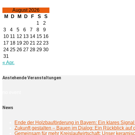
August 2026
M
D
M
D
F
S
S
1
2
3
4
5
6
7
8
9
10
11
12
13
14
15
16
17
18
19
20
21
22
23
24
25
26
27
28
29
30
31
« Apr.
Anstehende Veranstaltungen
no event
News
Ende der Holzbauförderung in Bayern: Ein klares Signal 
Zukunft gestalten – Bauen im Dialog: Ein Rückblick au
Gemeinsam für mehr Kreislaufwirtschaft: Unser keramisc