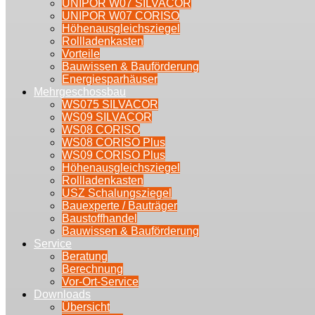
UNIPOR W07 SILVACOR
UNIPOR W07 CORISO
Höhenausgleichsziegel
Rollladenkasten
Vorteile
Bauwissen & Bauförderung
Energiesparhäuser
Mehrgeschossbau
WS075 SILVACOR
WS09 SILVACOR
WS08 CORISO
WS08 CORISO Plus
WS09 CORISO Plus
Höhenausgleichsziegel
Rollladenkasten
USZ Schalungsziegel
Bauexperte / Bauträger
Baustoffhandel
Bauwissen & Bauförderung
Service
Beratung
Berechnung
Vor-Ort-Service
Downloads
Übersicht