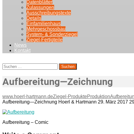
Datenblätter
Zulassungen
Ausschreibungstexte
Details
Einfamilienhaus
Mehrgeschossbau
System- & Sonderziegel
Ziegel-Fertigteile
News
Kontakt
Suchen
nach:
Aufbereitung—Zeichnung
www.hoerl-hartmann.de
Ziegel-Produkte
Produktion
Aufbereitu
Aufbereitung—Zeichnung
Hoerl & Hartmann
29. März 2017
29
Aufbereitung – Comic