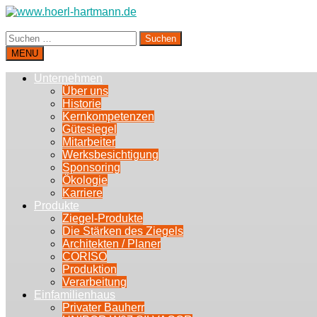
Suchen
nach:
MENU
Unternehmen
Über uns
Historie
Kernkompetenzen
Gütesiegel
Mitarbeiter
Werksbesichtigung
Sponsoring
Ökologie
Karriere
Produkte
Ziegel-Produkte
Die Stärken des Ziegels
Architekten / Planer
CORISO
Produktion
Verarbeitung
Einfamilienhaus
Privater Bauherr