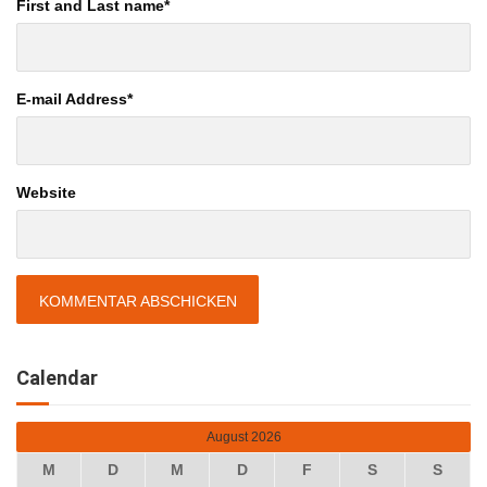
First and Last name
*
E-mail Address
*
Website
Calendar
August 2026
M
D
M
D
F
S
S