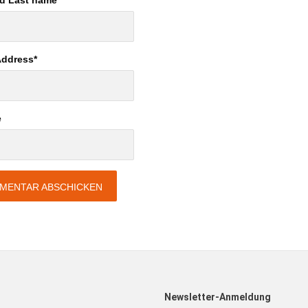
nd Last name
*
Address
*
e
Newsletter-Anmeldung