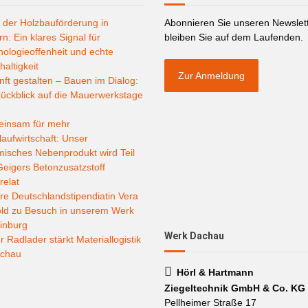
 der Holzbauförderung in
Abonnieren Sie unseren Newslet
n: Ein klares Signal für
bleiben Sie auf dem Laufenden.
ologieoffenheit und echte
altigkeit
Zur Anmeldung
ft gestalten – Bauen im Dialog:
ückblick auf die Mauerwerkstage
insam für mehr
laufwirtschaft: Unser
misches Nebenprodukt wird Teil
eigers Betonzusatzstoff
relat
e Deutschlandstipendiatin Vera
old zu Besuch in unserem Werk
inburg
Werk Dachau
 Radlader stärkt Materiallogistik
achau
Hörl & Hartmann
Ziegeltechnik GmbH & Co. KG
Pellheimer Straße 17