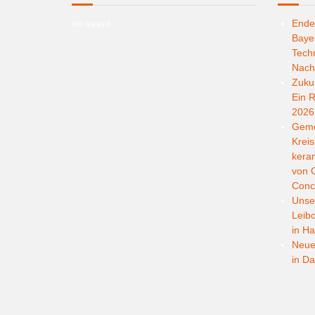
no event
Ende
Bayer
Techn
Nachh
Zukun
Ein R
2026
Geme
Kreis
kera
von G
Conc
Unser
Leib
in Ha
Neuer
in D