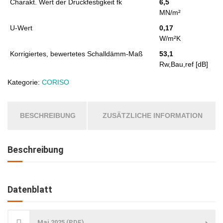
Charakt. Wert der Druckfestigkeit fk
6,5
MN/m²
U-Wert
0,17
W/m²K
Korrigiertes, bewertetes Schalldämm-Maß
53,1
Rw,Bau,ref [dB]
Kategorie:
CORISO
BESCHREIBUNG
ZUSÄTZLICHE INFORMATION
Beschreibung
Datenblatt
Mai 2025 (PDF)