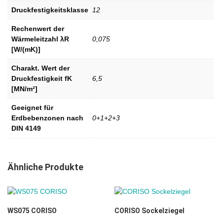
Druckfestigkeitsklasse
12
Rechenwert der
Wärmeleitzahl λR
0,075
[W/(mK)]
Charakt. Wert der
Druckfestigkeit fK
6,5
[MN/m²]
Geeignet für
Erdbebenzonen nach
0+1+2+3
DIN 4149
Ähnliche Produkte
WS075 CORISO
CORISO Sockelziegel