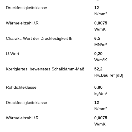
Druckfestigkeitsklasse
12
N/mm²
Wärmeleitzahl λR
0,0075
W/mK
Charakt. Wert der Druckfestigkeit fk
6,5
MN/m²
U-Wert
0,20
W/m²K
Korrigiertes, bewertetes Schalldämm-Maß
52,2
Rw,Bau,ref [dB]
Rohdichteklasse
0,80
kg/dm³
Druckfestigkeitsklasse
12
N/mm²
Wärmeleitzahl λR
0,0075
W/mK