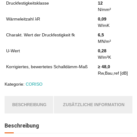
Druckfestigkeitsklasse
12
N/mm²
Wärmeleitzahl λR
0,09
W/mK
Charakt. Wert der Druckfestigkeit fk
6,5
MN/m²
U-Wert
0,28
W/m²K
Korrigiertes, bewertetes Schalldämm-Maß
≥ 48,0
Rw,Bau,ref [dB]
Kategorie:
CORISO
BESCHREIBUNG
ZUSÄTZLICHE INFORMATION
Beschreibung