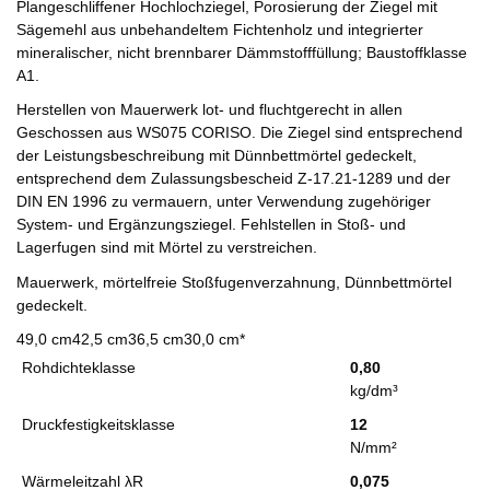
Plangeschliffener Hochlochziegel, Porosierung der Ziegel mit
Sägemehl aus unbehandeltem Fichtenholz und integrierter
mineralischer, nicht brennbarer Dämmstofffüllung; Baustoffklasse
A1.
Herstellen von Mauerwerk lot- und fluchtgerecht in allen
Geschossen aus WS075 CORISO. Die Ziegel sind entsprechend
der Leistungsbeschreibung mit Dünnbettmörtel gedeckelt,
entsprechend dem Zulassungsbescheid Z-17.21-1289 und der
DIN EN 1996 zu vermauern, unter Verwendung zugehöriger
System- und Ergänzungsziegel. Fehlstellen in Stoß- und
Lagerfugen sind mit Mörtel zu verstreichen.
Mauerwerk, mörtelfreie Stoßfugenverzahnung, Dünnbettmörtel
gedeckelt.
49,0 cm
42,5 cm
36,5 cm
30,0 cm*
Rohdichteklasse
0,80
kg/dm³
Druckfestigkeitsklasse
12
N/mm²
Wärmeleitzahl λR
0,075