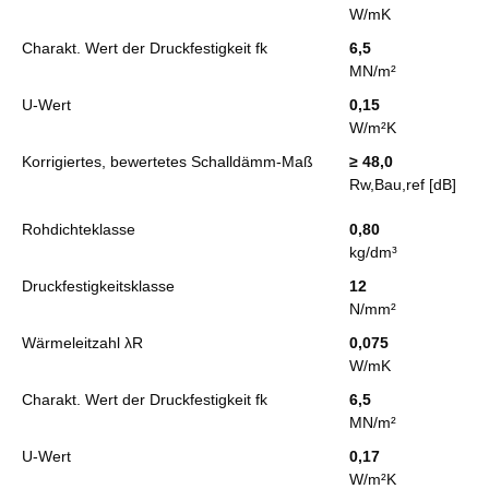
W/mK
Charakt. Wert der Druckfestigkeit fk
6,5
MN/m²
U-Wert
0,15
W/m²K
Korrigiertes, bewertetes Schalldämm-Maß
≥ 48,0
Rw,Bau,ref [dB]
Rohdichteklasse
0,80
kg/dm³
Druckfestigkeitsklasse
12
N/mm²
Wärmeleitzahl λR
0,075
W/mK
Charakt. Wert der Druckfestigkeit fk
6,5
MN/m²
U-Wert
0,17
W/m²K