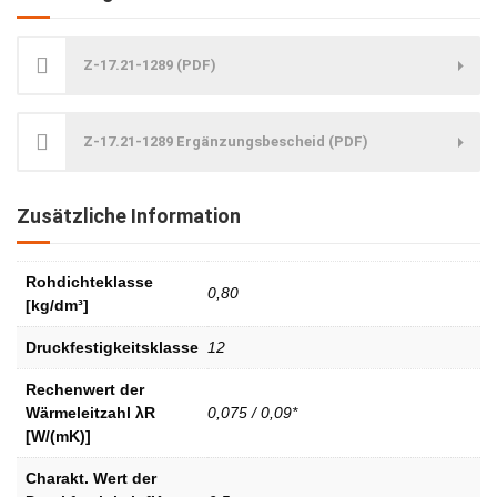
Z-17.21-1289 (PDF)
Z-17.21-1289 Ergänzungsbescheid (PDF)
Zusätzliche Information
Rohdichteklasse
0,80
[kg/dm³]
Druckfestigkeitsklasse
12
Rechenwert der
Wärmeleitzahl λR
0,075 / 0,09*
[W/(mK)]
Charakt. Wert der