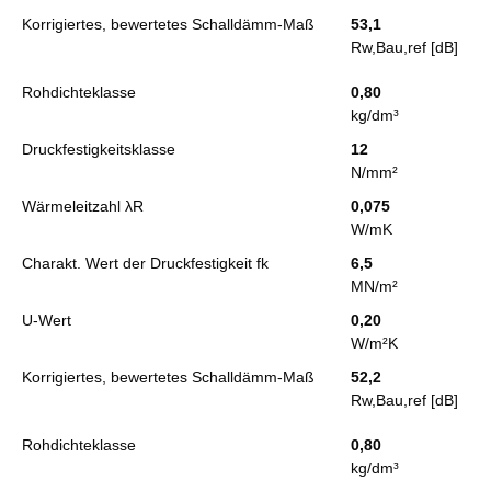
Korrigiertes, bewertetes Schalldämm-Maß
53,1
Rw,Bau,ref [dB]
Rohdichteklasse
0,80
kg/dm³
Druckfestigkeitsklasse
12
N/mm²
Wärmeleitzahl λR
0,075
W/mK
Charakt. Wert der Druckfestigkeit fk
6,5
MN/m²
U-Wert
0,20
W/m²K
Korrigiertes, bewertetes Schalldämm-Maß
52,2
Rw,Bau,ref [dB]
Rohdichteklasse
0,80
kg/dm³