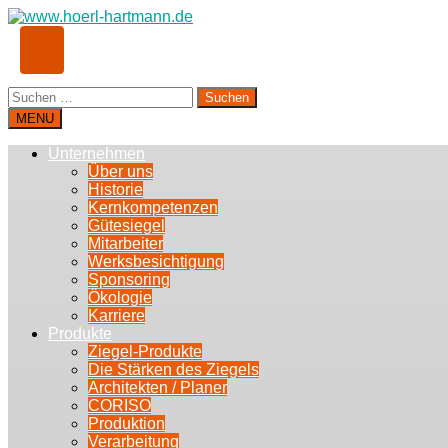
Suchen
nach:
MENU
Unternehmen
Über uns
Historie
Kernkompetenzen
Gütesiegel
Mitarbeiter
Werksbesichtigung
Sponsoring
Ökologie
Karriere
Produkte
Ziegel-Produkte
Die Stärken des Ziegels
Architekten / Planer
CORISO
Produktion
Verarbeitung