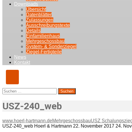
Downloads
Übersicht
Datenblätter
Zulassungen
Ausschreibungstexte
Details
Einfamilienhaus
Mehrgeschossbau
System- & Sonderziegel
Ziegel-Fertigteile
News
Kontakt
Suchen
nach:
USZ-240_web
www.hoerl-hartmann.de
Mehrgeschossbau
USZ Schalungszieg
USZ-240_web
Hoerl & Hartmann
22. November 2017
24. No