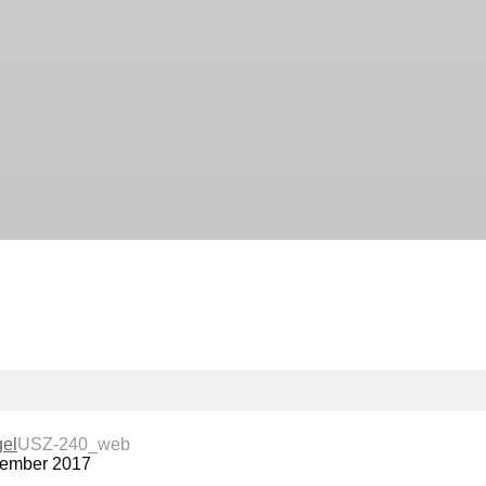
el
USZ-240_web
vember 2017