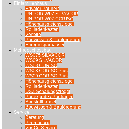
Einfamilienhaus
Privater Bauherr
UNIPOR W07 SILVACOR
UNIPOR W07 CORISO
Höhenausgleichsziegel
Rollladenkasten
Vorteile
Bauwissen & Bauförderung
Energiesparhäuser
Mehrgeschossbau
WS075 SILVACOR
WS09 SILVACOR
WS08 CORISO
WS08 CORISO Plus
WS09 CORISO Plus
Höhenausgleichsziegel
Rollladenkasten
USZ Schalungsziegel
Bauexperte / Bauträger
Baustoffhandel
Bauwissen & Bauförderung
Service
Beratung
Berechnung
Vor-Ort-Service