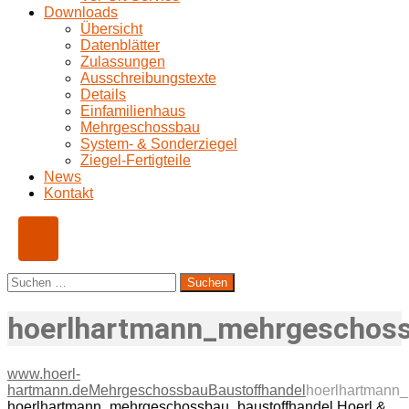
Downloads
Übersicht
Datenblätter
Zulassungen
Ausschreibungstexte
Details
Einfamilienhaus
Mehrgeschossbau
System- & Sonderziegel
Ziegel-Fertigteile
News
Kontakt
Suchen
nach:
hoerlhartmann_mehrgeschoss
www.hoerl-
hartmann.de
Mehrgeschossbau
Baustoffhandel
hoerlhartmann
hoerlhartmann_mehrgeschossbau_baustoffhandel
Hoerl &