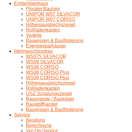
Einfamilienhaus
Privater Bauherr
UNIPOR W07 SILVACOR
UNIPOR W07 CORISO
Höhenausgleichsziegel
Rollladenkasten
Vorteile
Bauwissen & Bauförderung
Energiesparhäuser
Mehrgeschossbau
WS075 SILVACOR
WS09 SILVACOR
WS08 CORISO
WS08 CORISO Plus
WS09 CORISO Plus
Höhenausgleichsziegel
Rollladenkasten
USZ Schalungsziegel
Bauexperte / Bauträger
Baustoffhandel
Bauwissen & Bauförderung
Service
Beratung
Berechnung
Vor-Ort-Service