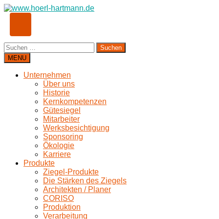
Suchen
nach:
MENU
Unternehmen
Über uns
Historie
Kernkompetenzen
Gütesiegel
Mitarbeiter
Werksbesichtigung
Sponsoring
Ökologie
Karriere
Produkte
Ziegel-Produkte
Die Stärken des Ziegels
Architekten / Planer
CORISO
Produktion
Verarbeitung