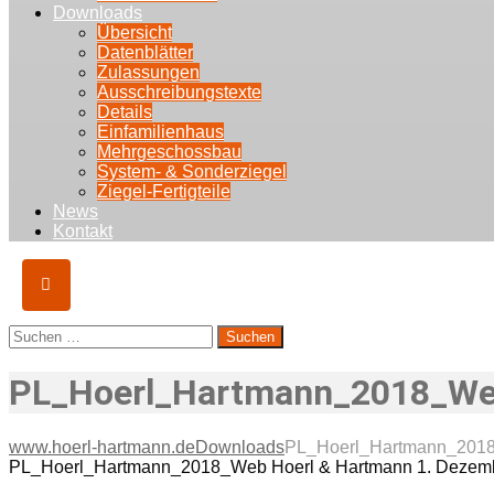
Downloads
Übersicht
Datenblätter
Zulassungen
Ausschreibungstexte
Details
Einfamilienhaus
Mehrgeschossbau
System- & Sonderziegel
Ziegel-Fertigteile
News
Kontakt
Suchen
nach:
PL_Hoerl_Hartmann_2018_W
www.hoerl-hartmann.de
Downloads
PL_Hoerl_Hartmann_201
PL_Hoerl_Hartmann_2018_Web
Hoerl & Hartmann
1. Dezem