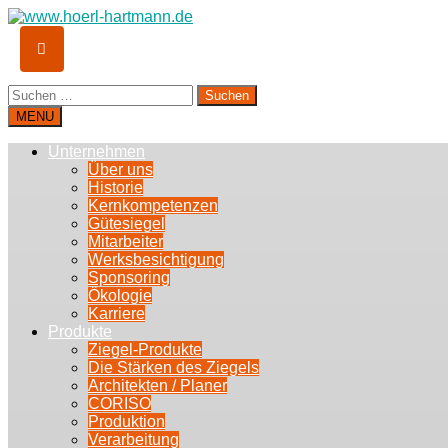
Suchen
nach:
MENU
Unternehmen
Über uns
Historie
Kernkompetenzen
Gütesiegel
Mitarbeiter
Werksbesichtigung
Sponsoring
Ökologie
Karriere
Produkte
Ziegel-Produkte
Die Stärken des Ziegels
Architekten / Planer
CORISO
Produktion
Verarbeitung