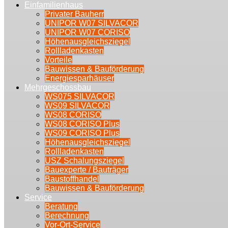
Einfamilienhaus
Privater Bauherr
UNIPOR W07 SILVACOR
UNIPOR W07 CORISO
Höhenausgleichsziegel
Rollladenkasten
Vorteile
Bauwissen & Bauförderung
Energiesparhäuser
Mehrgeschossbau
WS075 SILVACOR
WS09 SILVACOR
WS08 CORISO
WS08 CORISO Plus
WS09 CORISO Plus
Höhenausgleichsziegel
Rollladenkasten
USZ Schalungsziegel
Bauexperte / Bauträger
Baustoffhandel
Bauwissen & Bauförderung
Service
Beratung
Berechnung
Vor-Ort-Service