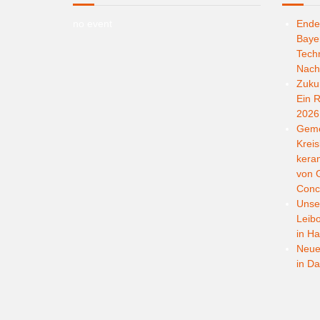
no event
Ende
Bayer
Techn
Nachh
Zukun
Ein R
2026
Geme
Kreis
kera
von G
Conc
Unser
Leib
in Ha
Neuer
in D