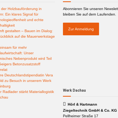
 der Holzbauförderung in
Abonnieren Sie unseren Newslet
n: Ein klares Signal für
bleiben Sie auf dem Laufenden.
ologieoffenheit und echte
altigkeit
Zur Anmeldung
ft gestalten – Bauen im Dialog:
ückblick auf die Mauerwerkstage
insam für mehr
laufwirtschaft: Unser
misches Nebenprodukt wird Teil
eigers Betonzusatzstoff
relat
e Deutschlandstipendiatin Vera
old zu Besuch in unserem Werk
inburg
Werk Dachau
 Radlader stärkt Materiallogistik
achau
Hörl & Hartmann
Ziegeltechnik GmbH & Co. KG
Pellheimer Straße 17