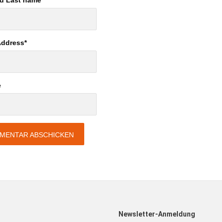
nd Last name
*
Address
*
e
Newsletter-Anmeldung