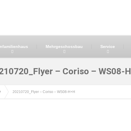
infamilienhaus
Mehrgeschossbau
Service
210720_Flyer – Coriso – WS08-
r
20210720_Flyer – Coriso – WS08-H+H