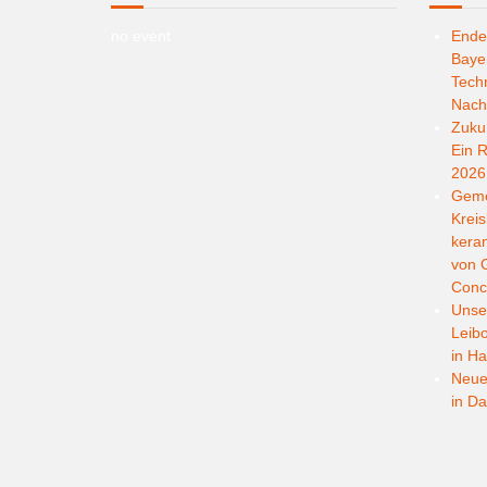
no event
Ende
Bayer
Techn
Nachh
Zukun
Ein R
2026
Geme
Kreis
kera
von G
Conc
Unser
Leib
in Ha
Neuer
in D