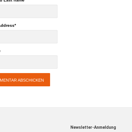
nd Last name
*
Address
*
e
Newsletter-Anmeldung