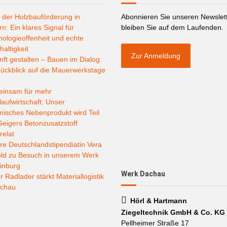
 der Holzbauförderung in
Abonnieren Sie unseren Newslet
n: Ein klares Signal für
bleiben Sie auf dem Laufenden.
ologieoffenheit und echte
altigkeit
Zur Anmeldung
ft gestalten – Bauen im Dialog:
ückblick auf die Mauerwerkstage
insam für mehr
laufwirtschaft: Unser
misches Nebenprodukt wird Teil
eigers Betonzusatzstoff
relat
e Deutschlandstipendiatin Vera
old zu Besuch in unserem Werk
inburg
Werk Dachau
 Radlader stärkt Materiallogistik
achau
Hörl & Hartmann
Ziegeltechnik GmbH & Co. KG
Pellheimer Straße 17