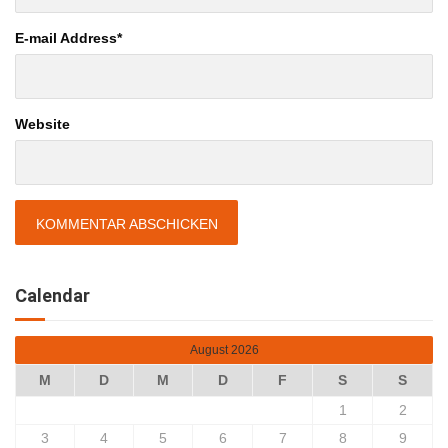
E-mail Address
*
Website
Calendar
August 2026
M
D
M
D
F
S
S
1
2
3
4
5
6
7
8
9