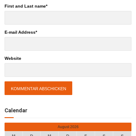
First and Last name
*
E-mail Address
*
Website
Calendar
August 2026
M
D
M
D
F
S
S