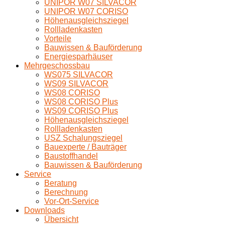
UNIPOR W07 SILVACOR
UNIPOR W07 CORISO
Höhenausgleichsziegel
Rollladenkasten
Vorteile
Bauwissen & Bauförderung
Energiesparhäuser
Mehrgeschossbau
WS075 SILVACOR
WS09 SILVACOR
WS08 CORISO
WS08 CORISO Plus
WS09 CORISO Plus
Höhenausgleichsziegel
Rollladenkasten
USZ Schalungsziegel
Bauexperte / Bauträger
Baustoffhandel
Bauwissen & Bauförderung
Service
Beratung
Berechnung
Vor-Ort-Service
Downloads
Übersicht