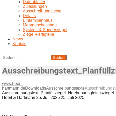
Datenblätter
Zulassungen
Ausschreibungstexte
Details
Einfamilienhaus
Mehrgeschossbau
System- & Sonderziegel
Ziegel-Fertigteile
News
Kontakt
Suchen
nach:
Ausschreibungstext_Planfüll
www.hoerl-
hartmann.de
Downloads
Ausschreibungstexte
Ausschreibungst
Ausschreibungstext_Planfüllziegel_Hoehenausgleichsziege
Hoerl & Hartmann
25. Juli 2025
25. Juli 2025