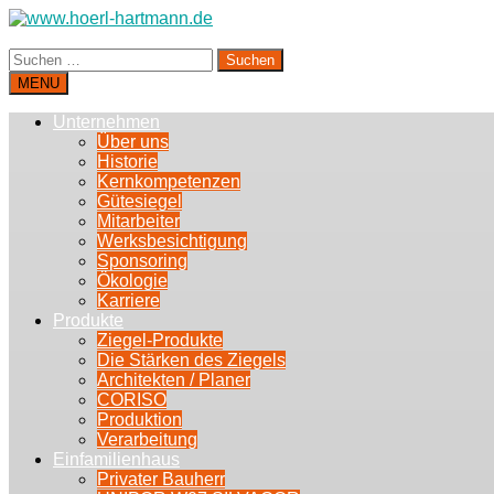
Suchen
nach:
MENU
Unternehmen
Über uns
Historie
Kernkompetenzen
Gütesiegel
Mitarbeiter
Werksbesichtigung
Sponsoring
Ökologie
Karriere
Produkte
Ziegel-Produkte
Die Stärken des Ziegels
Architekten / Planer
CORISO
Produktion
Verarbeitung
Einfamilienhaus
Privater Bauherr