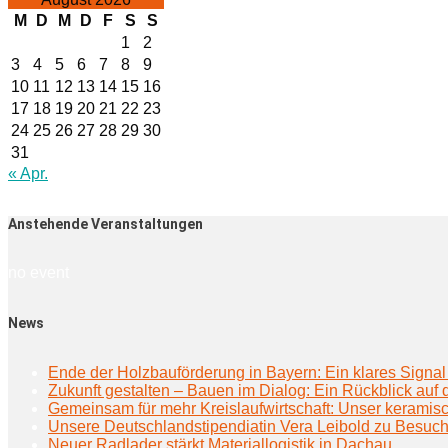
M
D
M
D
F
S
S
1
2
3
4
5
6
7
8
9
10
11
12
13
14
15
16
17
18
19
20
21
22
23
24
25
26
27
28
29
30
31
« Apr.
Anstehende Veranstaltungen
no event
News
Ende der Holzbauförderung in Bayern: Ein klares Signal 
Zukunft gestalten – Bauen im Dialog: Ein Rückblick au
Gemeinsam für mehr Kreislaufwirtschaft: Unser keramisc
Unsere Deutschlandstipendiatin Vera Leibold zu Besuc
Neuer Radlader stärkt Materiallogistik in Dachau