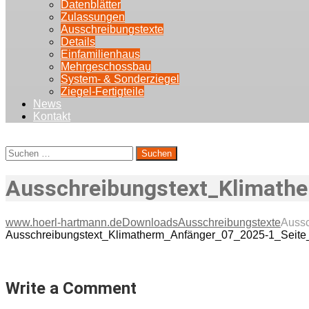
Datenblätter
Zulassungen
Ausschreibungstexte
Details
Einfamilienhaus
Mehrgeschossbau
System- & Sonderziegel
Ziegel-Fertigteile
News
Kontakt
Suchen
nach:
Ausschreibungstext_Klimathe
www.hoerl-hartmann.de
Downloads
Ausschreibungstexte
Aussc
Ausschreibungstext_Klimatherm_Anfänger_07_2025-1_Seite
Write a Comment