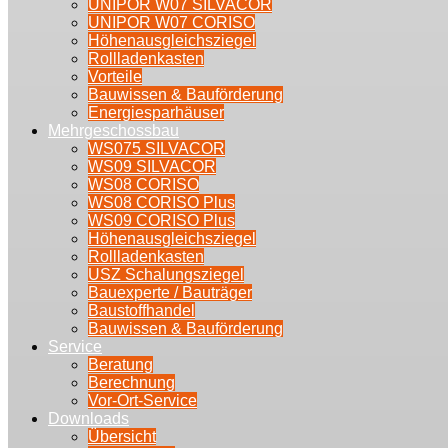
UNIPOR W07 SILVACOR
UNIPOR W07 CORISO
Höhenausgleichsziegel
Rollladenkasten
Vorteile
Bauwissen & Bauförderung
Energiesparhäuser
Mehrgeschossbau
WS075 SILVACOR
WS09 SILVACOR
WS08 CORISO
WS08 CORISO Plus
WS09 CORISO Plus
Höhenausgleichsziegel
Rollladenkasten
USZ Schalungsziegel
Bauexperte / Bauträger
Baustoffhandel
Bauwissen & Bauförderung
Service
Beratung
Berechnung
Vor-Ort-Service
Downloads
Übersicht