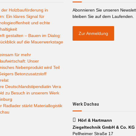
 der Holzbauförderung in
Abonnieren Sie unseren Newslet
n: Ein klares Signal für
bleiben Sie auf dem Laufenden.
ologieoffenheit und echte
altigkeit
Zur Anmeldung
ft gestalten – Bauen im Dialog:
ückblick auf die Mauerwerkstage
insam für mehr
laufwirtschaft: Unser
misches Nebenprodukt wird Teil
eigers Betonzusatzstoff
relat
e Deutschlandstipendiatin Vera
old zu Besuch in unserem Werk
inburg
Werk Dachau
 Radlader stärkt Materiallogistik
achau
Hörl & Hartmann
Ziegeltechnik GmbH & Co. KG
Pellheimer Straße 17