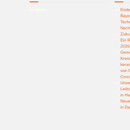
no event
Ende
Bayer
Techn
Nachh
Zukun
Ein R
2026
Geme
Kreis
kera
von G
Conc
Unser
Leib
in Ha
Neuer
in D