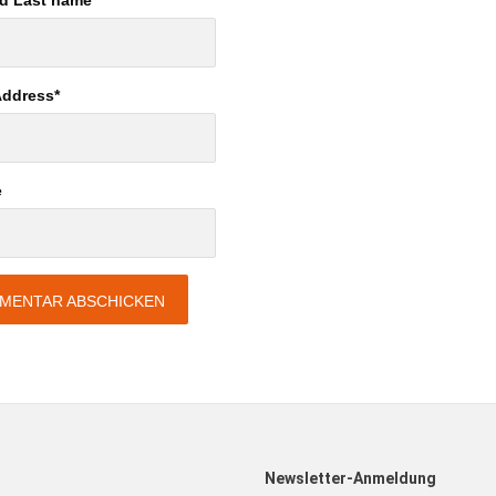
nd Last name
*
Address
*
e
Newsletter-Anmeldung