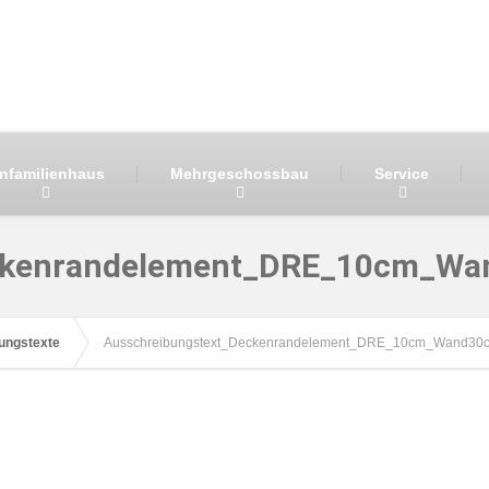
infamilienhaus
Mehrgeschossbau
Service
ckenrandelement_DRE_10cm_Wa
ungstexte
Ausschreibungstext_Deckenrandelement_DRE_10cm_Wand30