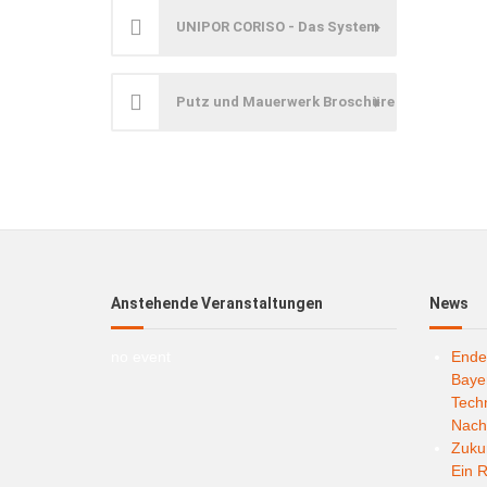
UNIPOR CORISO - Das System
Putz und Mauerwerk Broschüre
Anstehende Veranstaltungen
News
no event
Ende
Bayer
Techn
Nachh
Zukun
Ein R