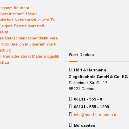
insam für mehr
laufwirtschaft: Unser
misches Nebenprodukt wird Teil
eigers Betonzusatzstoff
relat
e Deutschlandstipendiatin Vera
old zu Besuch in unserem Werk
inburg
Werk Dachau
 Radlader stärkt Materiallogistik
achau
Hörl & Hartmann
Ziegeltechnik GmbH & Co. KG
Pellheimer Straße 17
85221 Dachau
08131 - 555 - 0
08131 - 555 - 1299
info@hoerl-hartmann.de
Bürozeiten