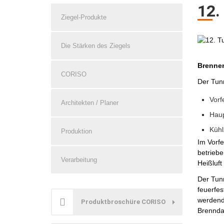
12.
Ziegel-Produkte
Die Stärken des Ziegels
Brennen
CORISO
Der Tunn
Vorf
Architekten / Planer
Haup
Kühl
Produktion
Im Vorfe
betriebe
Verarbeitung
Heißluf
Der Tunn
feuerfes
werdend
Produktbroschüre CORISO
Brenndau