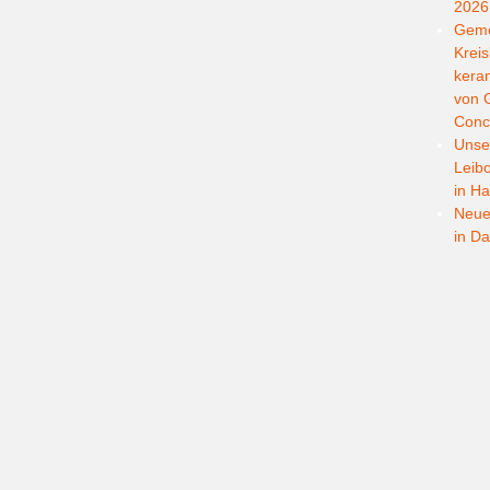
2026
Geme
Kreis
kera
von G
Conc
Unser
Leib
in Ha
Neuer
in D