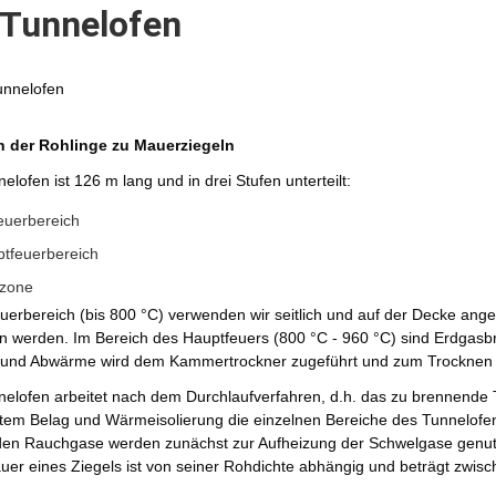
 Tunnelofen
 der Rohlinge zu Mauerziegeln
elofen ist 126 m lang und in drei Stufen unterteilt:
euerbereich
tfeuerbereich
zone
uerbereich (bis 800 °C) verwenden wir seitlich und auf der Decke ang
n werden. Im Bereich des Hauptfeuers (800 °C - 960 °C) sind Erdgasbr
t und Abwärme wird dem Kammertrockner zugeführt und zum Trocknen d
elofen arbeitet nach dem Durchlaufverfahren, d.h. das zu brennende 
tem Belag und Wärmeisolierung die einzelnen Bereiche des Tunnelofen
en Rauchgase werden zunächst zur Aufheizung der Schwelgase genutzt
er eines Ziegels ist von seiner Rohdichte abhängig und beträgt zwis