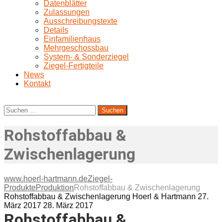
Datenblätter
Zulassungen
Ausschreibungstexte
Details
Einfamilienhaus
Mehrgeschossbau
System- & Sonderziegel
Ziegel-Fertigteile
News
Kontakt
Suchen
nach:
Rohstoffabbau &
Zwischenlagerung
www.hoerl-hartmann.de
Ziegel-
Produkte
Produktion
Rohstoffabbau & Zwischenlagerung
Rohstoffabbau & Zwischenlagerung
Hoerl & Hartmann
27.
März 2017
28. März 2017
Rohstoffabbau &