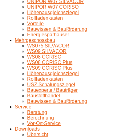
UNIPOR W07 SILVACOR
UNIPOR W07 CORISO
Höhenausgleichsziegel
Rollladenkasten
Vorteile
Bauwissen & Bauförderung
Energiesparhäuser
Mehrgeschossbau
WS075 SILVACOR
WS09 SILVACOR
WS08 CORISO
WS08 CORISO Plus
WS09 CORISO Plus
Höhenausgleichsziegel
Rollladenkasten
USZ Schalungsziegel
Bauexperte / Bauträger
Baustoffhandel
Bauwissen & Bauförderung
Service
Beratung
Berechnung
Vor-Ort-Service
Downloads
Übersicht