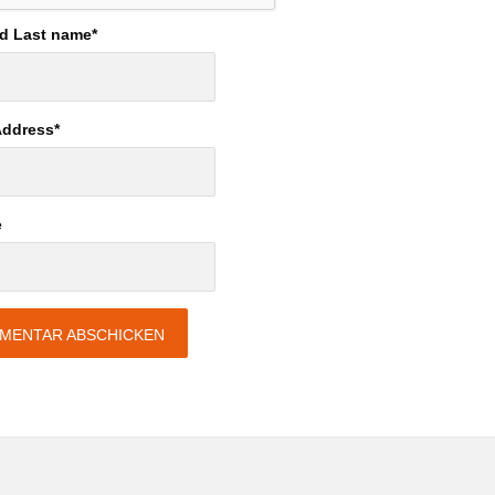
nd Last name
*
Address
*
e