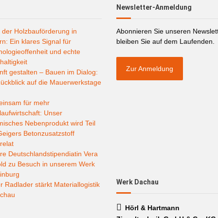
Newsletter-Anmeldung
 der Holzbauförderung in
Abonnieren Sie unseren Newslet
n: Ein klares Signal für
bleiben Sie auf dem Laufenden.
ologieoffenheit und echte
altigkeit
Zur Anmeldung
ft gestalten – Bauen im Dialog:
ückblick auf die Mauerwerkstage
insam für mehr
laufwirtschaft: Unser
misches Nebenprodukt wird Teil
eigers Betonzusatzstoff
relat
e Deutschlandstipendiatin Vera
old zu Besuch in unserem Werk
inburg
Werk Dachau
 Radlader stärkt Materiallogistik
achau
Hörl & Hartmann