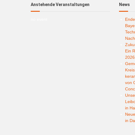
Anstehende Veranstaltungen
News
no event
Ende
Bayer
Techn
Nachh
Zukun
Ein R
2026
Geme
Kreis
kera
von G
Conc
Unser
Leib
in Ha
Neuer
in D