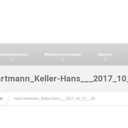
infamilienhaus
Mehrgeschossbau
Service
artmann_Keller-Hans___2017_10
er
Hoerl-Hartmann_Keller-Hans___2017_10_17__-28