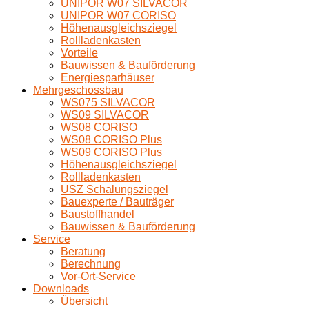
UNIPOR W07 SILVACOR
UNIPOR W07 CORISO
Höhenausgleichsziegel
Rollladenkasten
Vorteile
Bauwissen & Bauförderung
Energiesparhäuser
Mehrgeschossbau
WS075 SILVACOR
WS09 SILVACOR
WS08 CORISO
WS08 CORISO Plus
WS09 CORISO Plus
Höhenausgleichsziegel
Rollladenkasten
USZ Schalungsziegel
Bauexperte / Bauträger
Baustoffhandel
Bauwissen & Bauförderung
Service
Beratung
Berechnung
Vor-Ort-Service
Downloads
Übersicht