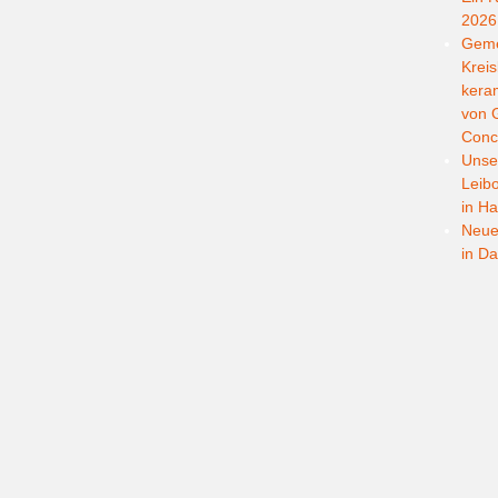
2026
Geme
Kreis
kera
von G
Conc
Unser
Leib
in Ha
Neuer
in D