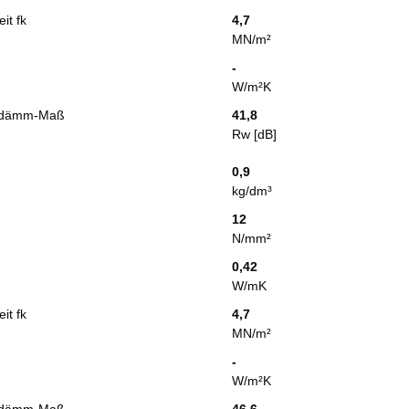
it fk
4,7
MN/m²
-
W/m²K
alldämm-Maß
41,8
Rw [dB]
0,9
kg/dm³
12
N/mm²
0,42
W/mK
it fk
4,7
MN/m²
-
W/m²K
alldämm-Maß
46,6