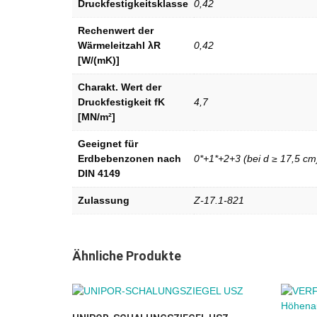
Druckfestigkeitsklasse
0,42
Rechenwert der
Wärmeleitzahl λR
0,42
[W/(mK)]
Charakt. Wert der
Druckfestigkeit fK
4,7
[MN/m²]
Geeignet für
Erdbebenzonen nach
0*+1*+2+3 (bei d ≥ 17,5 cm
DIN 4149
Zulassung
Z-17.1-821
Ähnliche Produkte