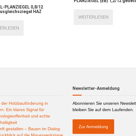
PLANZIEGEL (EB) 1,2/12 gedec
L-PLANZIEGEL 0,8/12
usgleichsziegel HAZ
WEITERLESEN
ERLESEN
Newsletter-Anmeldung
 der Holzbauförderung in
Abonnieren Sie unseren Newslet
n: Ein klares Signal für
bleiben Sie auf dem Laufenden.
ologieoffenheit und echte
altigkeit
Zur Anmeldung
ft gestalten – Bauen im Dialog:
ückblick auf die Mauerwerkstage