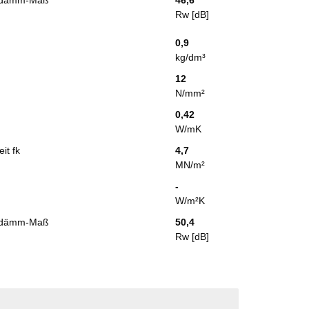
Rw [dB]
0,9
kg/dm³
12
N/mm²
0,42
W/mK
it fk
4,7
MN/m²
-
W/m²K
alldämm-Maß
50,4
Rw [dB]