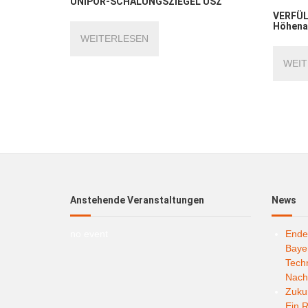
UNIPOR-SCHALUNGSZIEGEL USZ
VERFÜL
Höhena
WEITERLESEN
WEIT
Anstehende Veranstaltungen
News
no event
Ende
Bayer
Techn
Nachh
Zukun
Ein R