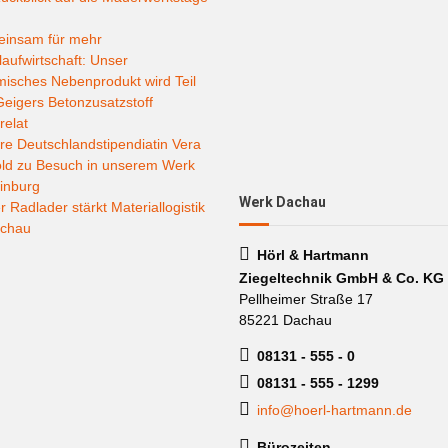
insam für mehr
laufwirtschaft: Unser
misches Nebenprodukt wird Teil
eigers Betonzusatzstoff
relat
e Deutschlandstipendiatin Vera
old zu Besuch in unserem Werk
inburg
Werk Dachau
 Radlader stärkt Materiallogistik
achau
Hörl & Hartmann
Ziegeltechnik GmbH & Co. KG
Pellheimer Straße 17
85221 Dachau
08131 - 555 - 0
08131 - 555 - 1299
info@hoerl-hartmann.de
Bürozeiten