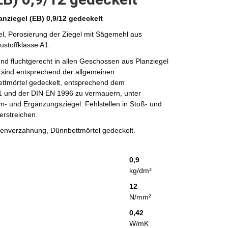
nziegel (EB) 0,9/12 gedeckelt
el, Porosierung der Ziegel mit Sägemehl aus
stoffklasse A1.
nd fluchtgerecht in allen Geschossen aus Planziegel
l sind entsprechend der allgemeinen
ttmörtel gedeckelt, entsprechend dem
 und der DIN EN 1996 zu vermauern, unter
- und Ergänzungsziegel. Fehlstellen in Stoß- und
erstreichen.
genverzahnung, Dünnbettmörtel gedeckelt.
0,9
kg/dm³
12
N/mm²
0,42
W/mK