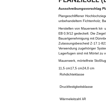
Ausschreibungsvorschlag Pla
Plangeschliffener Hochlochzieg
unbehandeltem Fichtenholz; Bau
Herstellen von Mauerwerk lot- u
EB 0,9/12 gedeckelt. Die Ziege
Bauartgenehmigung mit Dünnbe
Zulassungsbescheid Z-17.1-821
Verwendung zugehöriger System
Lagerfugen sind mit Mörtel zu v
Mauerwerk, mörtelfreie Stoßfu
11,5 cm
17,5 cm
24,0 cm
Rohdichteklasse
Druckfestigkeitsklasse
Wärmeleitzahl λR