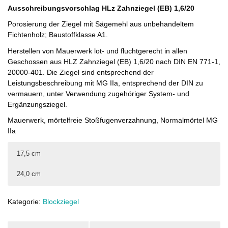
Ausschreibungsvorschlag HLz Zahnziegel (EB) 1,6/20
Porosierung der Ziegel mit Sägemehl aus unbehandeltem
Fichtenholz; Baustoffklasse A1.
Herstellen von Mauerwerk lot- und fluchtgerecht in allen
Geschossen aus HLZ Zahnziegel (EB) 1,6/20 nach DIN EN 771-1,
20000-401. Die Ziegel sind entsprechend der
Leistungsbeschreibung mit MG IIa, entsprechend der DIN zu
vermauern, unter Verwendung zugehöriger System- und
Ergänzungsziegel.
Mauerwerk, mörtelfreie Stoßfugenverzahnung, Normalmörtel MG
IIa
17,5 cm
24,0 cm
Rohdichteklasse
Rohdichteklasse
1,6
1,6
Kategorie:
Blockziegel
kg/dm³
kg/dm³
Druckfestigkeitsklasse
Druckfestigkeitsklasse
20
20
N/mm²
N/mm²