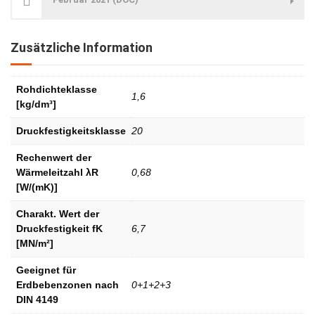
Zusätzliche Information
Rohdichteklasse
1,6
[kg/dm³]
Druckfestigkeitsklasse
20
Rechenwert der
Wärmeleitzahl λR
0,68
[W/(mK)]
Charakt. Wert der
Druckfestigkeit fK
6,7
[MN/m²]
Geeignet für
Erdbebenzonen nach
0+1+2+3
DIN 4149