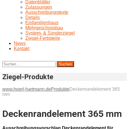
Datenblätter
Zulassungen
Ausschreibungstexte
Details
Einfamilienhaus
Mehrgeschossbau
System- & Sonderziegel
Ziegel-Fertigteile
News
Kontakt
Suchen
nach:
Ziegel-Produkte
www.hoerl-hartmann.de
Produkte
Deckenrandelement 365
mm
Deckenrandelement 365 mm
Ausschreibungsvorschlag Deckenrandelement für