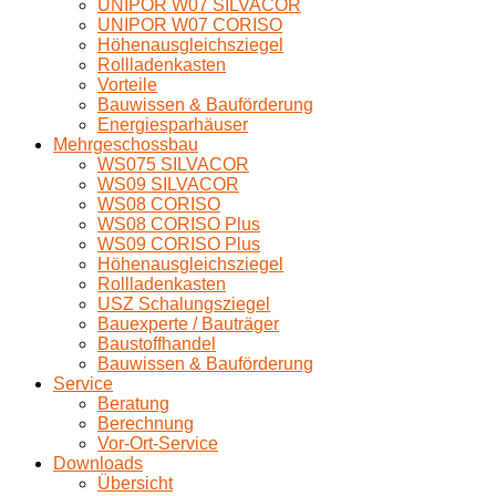
UNIPOR W07 SILVACOR
UNIPOR W07 CORISO
Höhenausgleichsziegel
Rollladenkasten
Vorteile
Bauwissen & Bauförderung
Energiesparhäuser
Mehrgeschossbau
WS075 SILVACOR
WS09 SILVACOR
WS08 CORISO
WS08 CORISO Plus
WS09 CORISO Plus
Höhenausgleichsziegel
Rollladenkasten
USZ Schalungsziegel
Bauexperte / Bauträger
Baustoffhandel
Bauwissen & Bauförderung
Service
Beratung
Berechnung
Vor-Ort-Service
Downloads
Übersicht