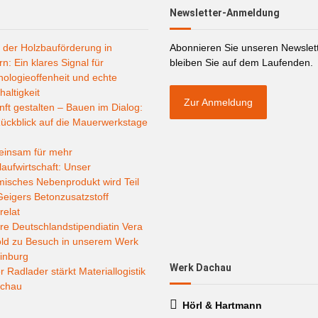
Newsletter-Anmeldung
 der Holzbauförderung in
Abonnieren Sie unseren Newslet
n: Ein klares Signal für
bleiben Sie auf dem Laufenden.
ologieoffenheit und echte
altigkeit
Zur Anmeldung
ft gestalten – Bauen im Dialog:
ückblick auf die Mauerwerkstage
insam für mehr
laufwirtschaft: Unser
misches Nebenprodukt wird Teil
eigers Betonzusatzstoff
relat
e Deutschlandstipendiatin Vera
old zu Besuch in unserem Werk
inburg
Werk Dachau
 Radlader stärkt Materiallogistik
achau
Hörl & Hartmann