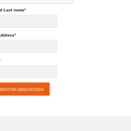
nd Last name
*
Address
*
e