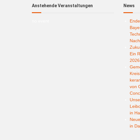
Anstehende Veranstaltungen
News
no event
Ende
Bayer
Techn
Nachh
Zukun
Ein R
2026
Geme
Kreis
kera
von G
Conc
Unser
Leib
in Ha
Neuer
in D